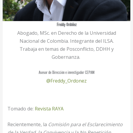
Freddy Ordóñez
Abogado, MSc. en Derecho de la Universidad
Nacional de Colombia. Integrante del ILSA.
Trabaja en temas de Posconflicto, DDHH y
Gobernanza.
Asesor de Dirección e investigador CEPAM
@Freddy_Ordonez
Tomado de:
Revista RAYA
Recientemente, la
Comisión para el Esclarecimiento
de la Verdad, la Convivencia y la No Repetición