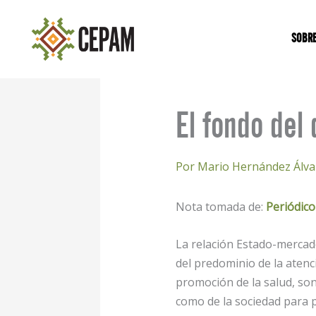
Ir
al
SOBR
contenido
El fondo del
Por
Mario Hernández Álv
Nota tomada de:
Periódic
La relación Estado-mercado,
del predominio de la atenc
promoción de la salud, son
como de la sociedad para 