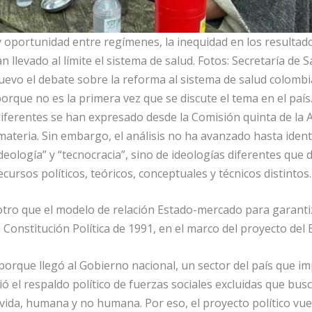
 y oportunidad entre regímenes, la inequidad en los resultad
n llevado al límite el sistema de salud. Fotos: Secretaría de S
nuevo el debate sobre la reforma al sistema de salud colomb
orque no es la primera vez que se discute el tema en el país.
iferentes se han expresado desde la Comisión quinta de la
ateria. Sin embargo, el análisis no ha avanzado hasta identif
ideología” y “tecnocracia”, sino de ideologías diferentes que 
ecursos políticos, teóricos, conceptuales y técnicos distintos.
otro que el modelo de relación Estado-mercado para garantiz
 Constitución Política de 1991, en el marco del proyecto del 
porque llegó al Gobierno nacional, un sector del país que im
bió el respaldo político de fuerzas sociales excluidas que bu
vida, humana y no humana. Por eso, el proyecto político vuel