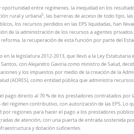
 y oportunidad entre regímenes, la inequidad en los resultad
5
ción rural y urbana
, las barreras de acceso de todo tipo, la
icos, los recursos perdidos en las EPS liquidadas, han llevad
ión de la administración de los recursos a agentes privados. 
 reforma, la recuperación de esta función por parte del Esta
o en la legislatura 2012-2013, que llevó a la Ley Estatutaria
 Santos, con Alejandro Gaviria como ministro de Salud, dec
izaciones y los impuestos por medio de la creación de la Adm
salud (ADRES), como entidad pública que administra recursos
l pago directo al 70 % de los prestadores contratados por 
% del régimen contributivo, con autorización de las EPS. Lo
d por regiones para hacer el pago a los prestadores público
egradas de atención, con una puerta de entrada sostenida p
nfraestructura y dotación suficientes.