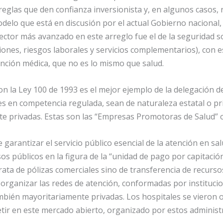
eglas que den confianza inversionista y, en algunos casos, 
delo que está en discusión por el actual Gobierno nacional,
sector más avanzado en este arreglo fue el de la seguridad s
nes, riesgos laborales y servicios complementarios), con es
ención médica, que no es lo mismo que salud.
n la Ley 100 de 1993 es el mejor ejemplo de la delegación de
s en competencia regulada, sean de naturaleza estatal o pr
te privadas. Estas son las “Empresas Promotoras de Salud” 
 garantizar el servicio público esencial de la atención en sa
sos públicos en la figura de la “unidad de pago por capitaci
trata de pólizas comerciales sino de transferencia de recurs
n organizar las redes de atención, conformadas por instituc
también mayoritariamente privadas. Los hospitales se vieron
ir en este mercado abierto, organizado por estos administr