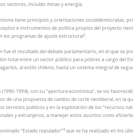
s sectores, incluido minas y energía.
misma tiene principios y orientaciones socialdemócratas, pro
eptos e instrumentos de política propios del proyecto neoli
2
n los programas de ajuste estructural
.
 fue el resultado del debate parlamentario, en el que se p
ción total entre un sector público para pobres a cargo del E
garlos, al estilo chileno, hasta un sistema integral de segur
a (1990-1994), con su “apertura económica”, se vio favorecido
r de una propuesta de cambio de corte neoliberal, en la que
os servicios públicos y en la explotación de los “recursos nat
nales y extranjeros, a manejar estos asuntos como eficient
4
enominado “Estado regulador”
que se ha realizado en los últ