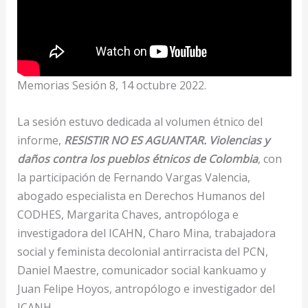
Memorias Sesión 8, 14 octubre 2022.
La sesión estuvo dedicada al volumen étnico del
informe,
RESISTIR NO ES AGUANTAR. Violencias y
daños contra los pueblos étnicos de Colombia
, con
la participación de Fernando Vargas Valencia,
abogado especialista en Derechos Humanos del
CODHES, Margarita Chaves, antropóloga e
investigadora del ICAHN, Charo Mina, trabajadora
social y feminista decolonial antirracista del PCN,
Daniel Maestre, comunicador social kankuamo y
Juan Felipe Hoyos, antropólogo e investigador del
ICANH.