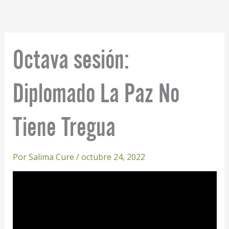
Ir
al
contenido
Octava sesión:
Diplomado La Paz No
Tiene Tregua
Por
Salima Cure
/
octubre 24, 2022