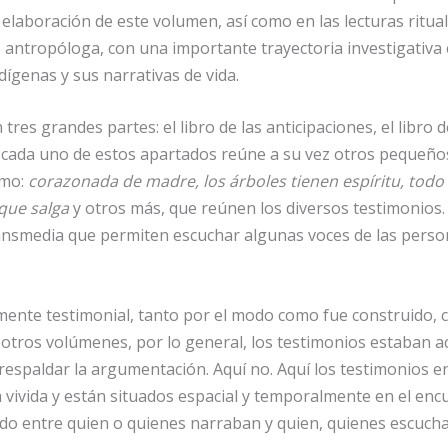
a elaboración de este volumen, así como en las lecturas ritua
, antropóloga, con una importante trayectoria investigativa
ígenas y sus narrativas de vida.
tres grandes partes: el libro de las anticipaciones, el libro 
ir; cada uno de estos apartados reúne a su vez otros pequeños
omo:
corazonada de madre, los árboles tienen espíritu, todo 
 que salga
y otros más, que reúnen los diversos testimonios
ansmedia que permiten escuchar algunas voces de las person
mente testimonial, tanto por el modo como fue construido, 
los otros volúmenes, por lo general, los testimonios estaba
 respaldar la argumentación. Aquí no. Aquí los testimonios e
 vivida y están situados espacial y temporalmente en el encu
ado entre quien o quienes narraban y quien, quienes escuch