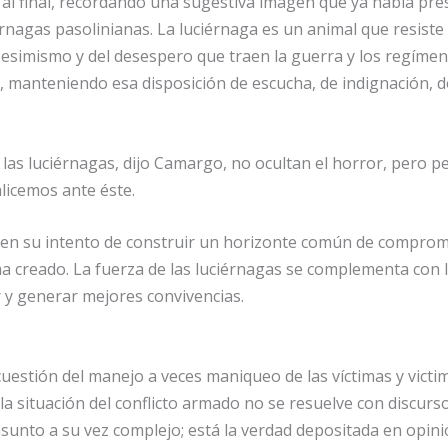
al final, recordando una sugestiva imagen que ya había pre
ciérnagas pasolinianas. La luciérnaga es un animal que resist
 pesimismo y del desespero que traen la guerra y los regímen
a, manteniendo esa disposición de escucha, de indignación, 
las luciérnagas, dijo Camargo, no ocultan el horror, pero p
licemos ante éste.
 en su intento de construir un horizonte común de comprom
a creado. La fuerza de las luciérnagas se complementa con 
 y generar mejores convivencias.
uestión del manejo a veces maniqueo de las víctimas y victim
la situación del conflicto armado no se resuelve con discu
asunto a su vez complejo; está la verdad depositada en opinio