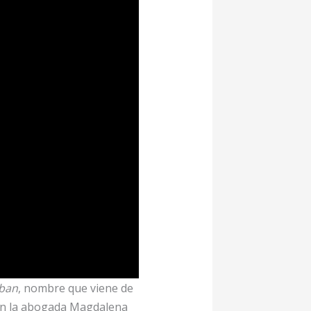
aban
, nombre que viene de
ron la abogada Magdalena