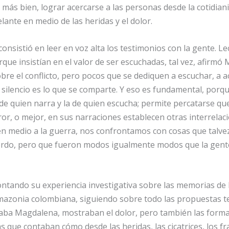
 más bien, lograr acercarse a las personas desde la cotidianid
elante en medio de las heridas y el dolor.
consistió en leer en voz alta los testimonios con la gente. L
que insistían en el valor de ser escuchadas, tal vez, afirmó
e el conflicto, pero pocos que se dediquen a escuchar, a ac
o silencio es lo que se comparte. Y eso es fundamental, por
 de quien narra y la de quien escucha; permite percatarse qu
ror, o mejor, en sus narraciones establecen otras interrela
 en medio a la guerra, nos confrontamos con cosas que talve
rdo, pero que fueron modos igualmente modos que la gente
tando su experiencia investigativa sobre las memorias de la
mazonia colombiana, siguiendo sobre todo las propuestas t
maba Magdalena, mostraban el dolor, pero también las forma
as que contaban cómo desde las heridas, las cicatrices, los f