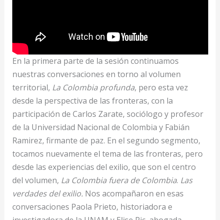
En la primera parte de la sesión continuamos
nuestras conversaciones en torno al volumen
territorial,
La Colombia profunda
, pero esta vez
desde la perspectiva de las fronteras, con la
participación de Carlos Zarate, sociólogo y profesor
de la Universidad Nacional de Colombia y Fabián
Ramirez, firmante de paz. En el segundo segmento,
tocamos nuevamente el tema de las fronteras, pero
desde las experiencias del exilio, que son el centro
del volumen,
La Colombia fuera de Colombia
.
Las
verdades del exilio.
Nos acompañaron en esas
conversaciones Paola Prieto, historiadora e