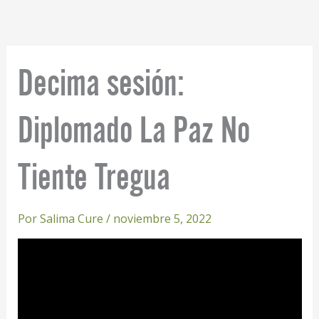
Ir
al
contenido
Decima sesión:
Diplomado La Paz No
Tiente Tregua
Por
Salima Cure
/
noviembre 5, 2022