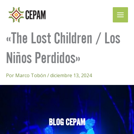
Ir
al
contenido
«The Lost Children / Los
Niños Perdidos»
Por
Marco Tobón
/
diciembre 13, 2024
BLOG CEPAM