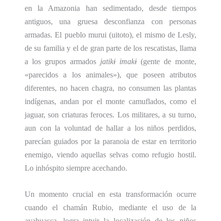
en la Amazonia han sedimentado, desde tiempos
antiguos, una gruesa desconfianza con personas
armadas. El pueblo murui (uitoto), el mismo de Lesly,
de su familia y el de gran parte de los rescatistas, llama
a los grupos armados
jatik
i
imak
i
(gente de monte,
«parecidos a los animales»), que poseen atributos
diferentes, no hacen chagra, no consumen las plantas
indígenas, andan por el monte camuflados, como el
jaguar, son criaturas feroces. Los militares, a su turno,
aun con la voluntad de hallar a los niños perdidos,
parecían guiados por la paranoia de estar en territorio
enemigo, viendo aquellas selvas como refugio hostil.
Lo inhóspito siempre acechando.
Un momento crucial en esta transformación ocurre
cuando el chamán Rubio, mediante el uso de la
ayahuasca,
logra intuir la localización
de los niños